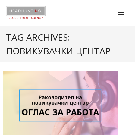
About us
TAG ARCHIVES:
Services
ПОВИКУВАЧКИ ЦЕНТАР
Industries
Contact
|
Open positions