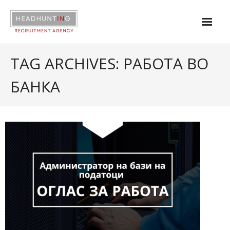
About us
TAG ARCHIVES:
РАБОТА ВО
Services
БАНКА
Industries
Contact
|
Open positions