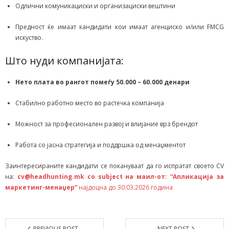
Одлични комуникациски и организациски вештини
Предност ќе имаат кандидати кои имаат агенциско и/или FMCG
искуство.
Што нуди компанијата:
Нето плата во рангот помеѓу 50.000 – 60.000 денари
Стабилно работно место во растечка компанија
Можност за професионален развој и влијание врз брендот
Работа со јасна стратегија и поддршка од менаџментот
Заинтересираните кандидати се покануваат да го испратат своето CV
на:
cv@headhunting.mk со subject на маил-от: “Апликација за
маркетинг-менаџер”
најдоцна до 30.03.2026 година
PREVIOUS POST
NEXT POST