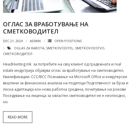
ОГЛАС ЗА ВРАБОТУВАЊЕ НА
СМЕТКОВОДИТЕЛ
DEC 21, 2024
ADMIN
OPEN POSITIONS
OGLAS ZA RABOTA
,
SMETKOVODITEL
,
SMETKOVODSTVO
,
СМЕТКОВОДИТЕЛ
HeadHunting.mk за потребите на свој клиент од градежната и real
estate индустрија објавува оглас за вработување на сметководител.
Квалификации: ССС/ВСС Познавање на Microsoft Office и комјутерски
вештини за финансиска анализа на податоци Подготвеност за брза и
лесна адаптација кон нова работна средина, почитување на рокови
Поседување на лиценца за овластен сметководител не е неопходно,
но
READ MORE