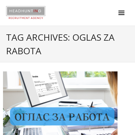
About us
TAG ARCHIVES:
OGLAS ZA
Services
RABOTA
Industries
Contact
|
Open positions