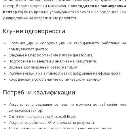
сектор, бараме искусен и мотивиран
Раководител на повикувачки
центар
кој ќе го преземе управувањето со тимот и ќе придонесе кон
унапредување на оперативните резултати.
Клучни одговорности
Организација и координација на секојдневното работење на
повикувачкиот центар;
Следење на перформансите и KPI индикаторите;
Подготовка на извештаи и анализа на резултатите;
Водење, мотивирање и развој на тимот;
Имплементација на активности за подобрување на ефикасноста;
Координација со останатите организациски единици.
Потребни квалификации
Искуство во управување со тим, по можност во call center или
финансиски сектор;
Одлично познавање на Microsoft Excel;
Искуство во работа со KPI и анализа на резултати;
Развиени лидерски, организациски и аналитички вештини;