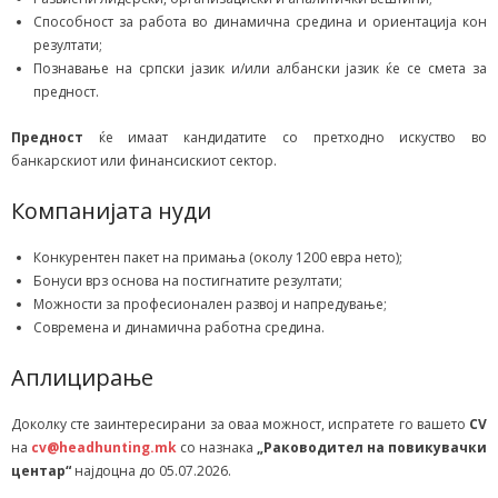
Способност за работа во динамична средина и ориентација кон
резултати;
Познавање на српски јазик и/или албански јазик ќе се смета за
предност.
Предност
ќе имаат кандидатите со претходно искуство во
банкарскиот или финансискиот сектор.
Компанијата нуди
Конкурентен пакет на примања (околу 1200 евра нето);
Бонуси врз основа на постигнатите резултати;
Можности за професионален развој и напредување;
Современа и динамична работна средина.
Аплицирање
Доколку сте заинтересирани за оваа можност, испратете го вашето
CV
на
cv@headhunting.mk
со назнака
„Раководител на повикувачки
центар“
најдоцна до 05.07.2026.