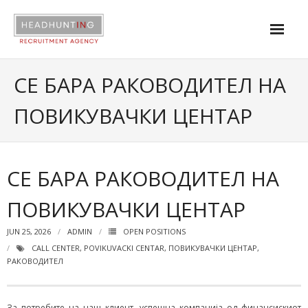
About us
СЕ БАРА РАКОВОДИТЕЛ НА
Services
ПОВИКУВАЧКИ ЦЕНТАР
Industries
Contact
СЕ БАРА РАКОВОДИТЕЛ НА
|
ПОВИКУВАЧКИ ЦЕНТАР
Open positions
JUN 25, 2026
ADMIN
OPEN POSITIONS
CALL CENTER
,
POVIKUVACKI CENTAR
,
ПОВИКУВАЧКИ ЦЕНТАР
,
РАКОВОДИТЕЛ
За потребите на наш клиент, успешна компанија од финансискиот