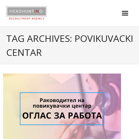
About us
TAG ARCHIVES:
POVIKUVACKI
Services
CENTAR
Industries
Contact
|
Open positions