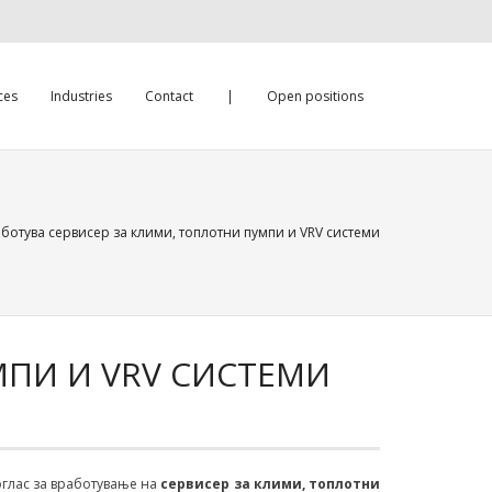
ces
Industries
Contact
|
Open positions
аботува сервисер за клими, топлотни пумпи и VRV системи
МПИ И VRV СИСТЕМИ
 оглас за вработување на
сервисер
за клими, топлотни