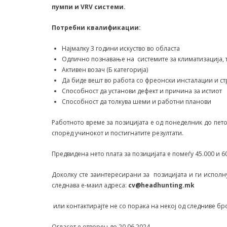
пумпи и VRV системи.
Потребни квалификации:
Најмалку 3 години искуство во областа
Одлично познавање на системите за климатизација, 
Активен возач (Б категорија)
Да биде вешт во работа со фреонски инсталации и ст
Способност да установи дефект и причина за истиот
Способност да толкува шеми и работни планови
Работното време за позицијата е од понеделник до пет
според учинокот и постигнатите резултати.
Предвидена нето плата за позицијата е помеѓу 45.000 и 6
Доколку сте заинтересирани за позицијата и ги исполн
следнава е-маил адреса:
cv@headhunting.mk
или контактирајте не со порака на некој од следниве бро
Огласот е отворен до 20.06.2024