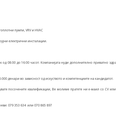
топлотни пумпи, VRV и HVAC
рујни електрични инсталации.
ок од 08:00 до 16:00 часот. Компанијата нуди дополнително приватно зд
0.000 денари во зависност од искуството и компетенциите на кандидатот.
увате посочените квалификации, Ве молиме пратете ни е-маил со CV или
еви: 079 353 634 или 070 865 897